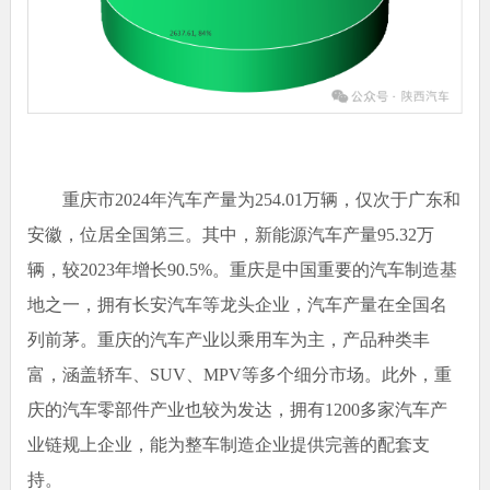
重庆市2024年汽车产量为254.01万辆，仅次于广东和
安徽，位居全国第三。其中，新能源汽车产量95.32万
辆，较2023年增长90.5%。重庆是中国重要的汽车制造基
地之一，拥有长安汽车等龙头企业，汽车产量在全国名
列前茅。重庆的汽车产业以乘用车为主，产品种类丰
富，涵盖轿车、SUV、MPV等多个细分市场。此外，重
庆的汽车零部件产业也较为发达，拥有1200多家汽车产
业链
规上企业
，能为整车制造企业提供完善的配套支
持。