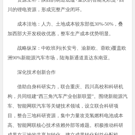
川的锂电资源，形成完整产业闭环。
成本洼地：人力、土地成本较东部低30%-50%，叠
加西部大开发税收优惠，整车生产成本优势明显。
战略纵深：中欧班列(长安号、渝新欧、蓉欧)覆盖欧
洲90%新能源汽车市场，陆海新通道直达东南亚。
深化技术创新合
作
借助自身科研实力，联合重庆、四川高校和科研机
构，共同组建“西三角汽车产业创新联盟”。围绕新能源汽
车、智能网联汽车等关键技术领域，设立联合科研项
目，整合三地科研资源，集中力量攻克氢燃料电池成本
高、智能网联核心技术依赖外部等难题。积极推动科研
成果在三地的共享与转化，建立成果转化利益分配机