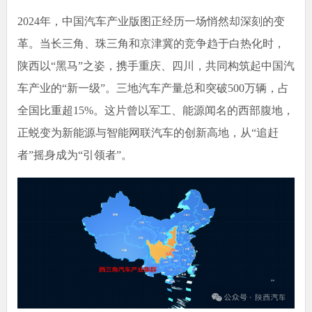
2024年，中国汽车产业版图正经历一场悄然却深刻的变
革。当长三角、珠三角和京津冀的竞争趋于白热化时，
陕西以“黑马”之姿，携手重庆、四川，共同构筑起中国汽
车产业的“新一级”。三地汽车产量总和突破500万辆，占
全国比重超15%。这片曾以军工、能源闻名的西部腹地，
正蜕变为新能源与智能网联汽车的创新高地，从“追赶
者”摇身成为“引领者”。