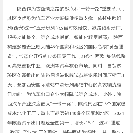
陕西作为古丝绸之路的起点和“一带一路”重要节点，
其区位优势为汽车产业发展提供多重支撑。依托中欧班
列(西安)这一“五最班列”(运输时效最快、线路辐射最广、
服务功能最全、综合成本最低、智能化程度最高)，陕西
构建起覆盖亚欧大陆45个国家和地区的国际贸易“黄金通
道”，常态化开行的17条国际干线与21条“+西欧”集结线路
可高效连接中亚、欧洲等汽车核心市场。同时，自贸试
验区创新推出的陆路启运港退税试点将退税时间压缩至3
天，叠加西安国际港站中欧班列集结中心的高效物流枢
纽功能，为汽车出口企业大幅降低综合成本。此外，陕
西汽车产业深度嵌入“一带一路”，陕汽集团在15个国家建
成本地化工厂，重卡产品远销140多个国家和地区，2024
年陕西汽车出口增速全国第一，增长215%。这种“通道
+政策+产业”的三维联动，使陕西成为辐射“一带一路”市