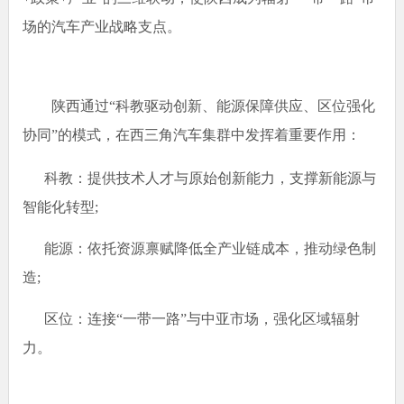
场的汽车产业战略支点。
陕西通过“科教驱动创新、能源保障供应、区位强化
协同”的模式，在西三角汽车集群中发挥着重要作用：
科教：提供技术人才与原始创新能力，支撑新能源与
智能化转型;
能源：依托资源禀赋降低全产业链成本，推动绿色制
造;
区位：连接“一带一路”与中亚市场，强化区域辐射
力。