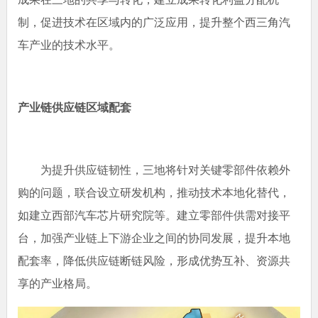
制，促进技术在区域内的广泛应用，提升整个西三角汽
车产业的技术水平。
产业链供应链区域配套
为提升供应链韧性，三地将针对关键零部件依赖外
购的问题，联合设立研发机构，推动技术本地化替代，
如建立西部汽车芯片研究院等。建立零部件供需对接平
台，加强产业链上下游企业之间的协同发展，提升本地
配套率，降低供应链断链风险，形成优势互补、资源共
享的产业格局。