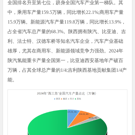
全国排名升至第七位，跻身全国汽车产业第一梯队。其
中，乘用车产量159.5万辆，同比增长22.1%;商用车产量
15.9万辆。新能源汽车产量119.8万辆，同比增长13.9%，
占全省汽车总产量的68.3%。陕西拥有陕汽、比亚迪、吉
利、法士特、汉德车桥等知名汽车企业，汽车产业基础
雄厚，尤其在商用车、新能源领域竞争力强劲。2024年
陕汽氢能重卡产量全国第一，比亚迪西安基地年产破百
万辆，占其全球总产量的1/4;吉利陕西基地贡献集团1/4产
能。