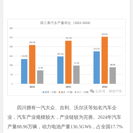
四川拥有一汽大众、吉利、沃尔沃等知名汽车企
业，汽车产业规模较大，产业链较为完善。2024年汽车
产量88.96万辆，动力电池产量136.5GWh，占全国17.7%