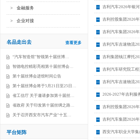
吉利汽车2026年银
> 金融服务
吉利控股集团2026
> 企业对接
吉利汽车集团2026
名品走出去
查看更多
吉利汽车吉速物流20
“汽车智造馆”智领第十届丝博…
吉利集团钱江摩托20
智德电控精彩亮相第十届丝博会…
吉利汽车研究院工程
第十届丝博会进馆时间公告
吉利汽车吉速物流20
第十届丝博会将于5月21日至25日…
2026-2027年吉
省工信厅 关于邀请参加第十届丝…
省政府 关于印发第十届丝绸之路…
吉利控股集团202
关于召开西安市汽车产业“十五…
吉利汽车集团202
西安汽车职业大学集
平台矩阵