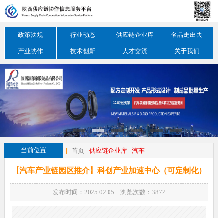
政策法规
行业动态
供应链企业库
名品走出去
产业协作
技术创新
人才交流
关于我们
当前位置
||
首页
-
供应链企业库
-
汽车
【汽车产业链园区推介】​科创产业加速中心（可定制化）
发布时间：2025.02.05 浏览次数：
3872