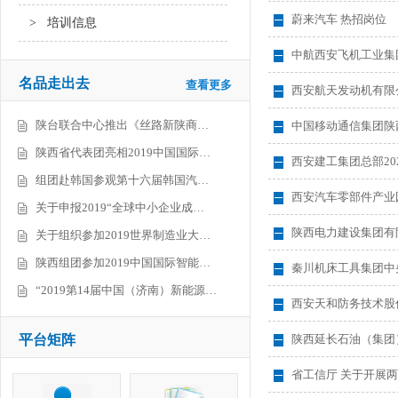
蔚来汽车 热招岗位
> 培训信息
中航西安飞机工业集
名品走出去
查看更多
西安航天发动机有限公
陕台联合中心推出《丝路新陕商…
中国移动通信集团陕
陕西省代表团亮相2019中国国际…
西安建工集团总部20
组团赴韩国参观第十六届韩国汽…
西安汽车零部件产业
关于申报2019“全球中小企业成…
陕西电力建设集团有限
关于组织参加2019世界制造业大…
陕西组团参加2019中国国际智能…
秦川机床工具集团中
“2019第14届中国（济南）新能源…
西安天和防务技术股
平台矩阵
陕西延长石油（集团
省工信厅 关于开展