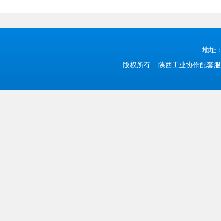
地址：陕
版权所有 陕西工业协作配套服